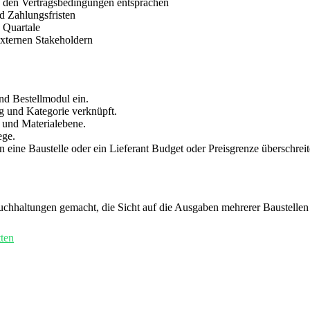
ise den Vertragsbedingungen entsprachen
d Zahlungsfristen
 Quartale
xternen Stakeholdern
nd Bestellmodul ein.
ag und Kategorie verknüpft.
- und Materialebene.
ege.
eine Baustelle oder ein Lieferant Budget oder Preisgrenze überschreit
Buchhaltungen gemacht, die Sicht auf die Ausgaben mehrerer Baustelle
tten